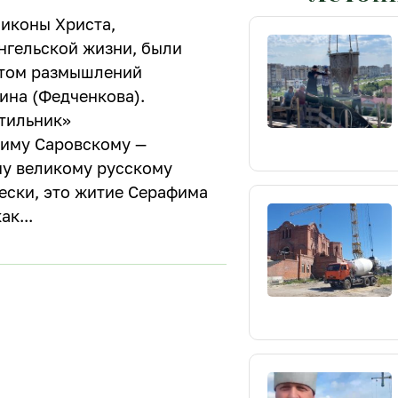
 иконы Христа,
нгельской жизни, были
етом размышлений
ина (Федченкова).
тильник»
иму Саровскому —
у великому русскому
ески, это житие Серафима
как