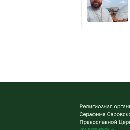
Религиозная орган
Серафима Саровско
Православной Церк
Все реквизиты →