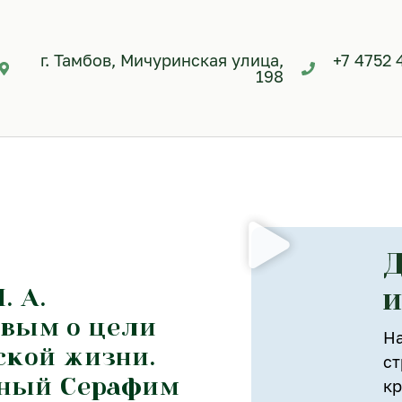
г. Тамбов, Мичуринская улица,
+7 4752 
198
Д
и
. А.
вым о цели
На
ской жизни.
ст
ный Серафим
кр