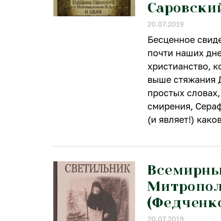
Саровски
20.07.2019
Бесценное свиде
почти наших дн
христианство, к
выше стяжания Д
простых словах,
смирения, Сера
(и являет!) како
Всемирны
Митропол
(Федченк
20.07.2019