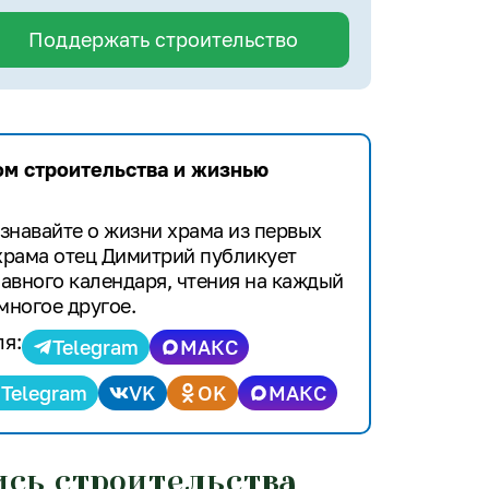
Поддержать строительство
ом строительства и жизнью
знавайте о жизни храма из первых
 храма отец Димитрий публикует
авного календаря, чтения на каждый
многое другое.
ля:
Telegram
МАКС
Telegram
VK
OK
МАКС
ись строительства