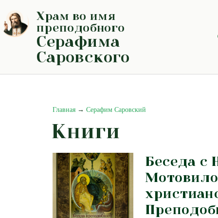
Перейти
Храм во имя
к
содержимому
преподобного
Серафима
Саровского
Главная
→
Серафим Саровский
Книги
Беседа с Н
Мотовило
христиан
Преподоб