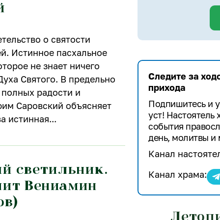
й
тельство о святости
ей. Истинное пасхальное
оторое не знает ничего
Следите за ход
уха Святого. В предельно
прихода
 полных радости и
Подпишитесь и у
фим Саровский объясняет
уст! Настоятель
ва истинная
события правосл
день, молитвы и 
Канал настояте
й светильник.
Канал храма:
ит Вениамин
ов)
Летоп