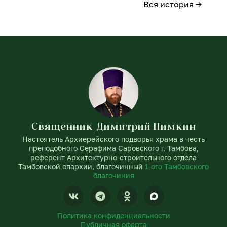
Вся история →
Священник Димитрий Пимкин
Настоятель Архиерейского подворья храма в честь
преподобного Серафима Саровского г. Тамбова,
референт Архитектурно-строительного отдела
Тамбовской епархии, благочинный
1-ого Тамбовского
благочиния
V
T
O
k
e
d
l
n
Политика конфиденциальности
e
o
Публичная оферта