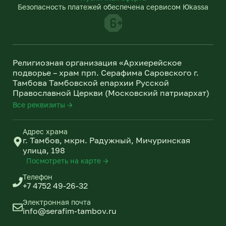
g
k
Безопасность платежей обеспечена сервисом Юkassa
r
l
a
a
m
s
s
n
Религиозная организация «Архиерейское
i
подворье – храм прп. Серафима Саровского г.
k
Тамбова Тамбовской епархии Русской
i
Православной Церкви (Московский патриархат)
Все реквизиты →
Адрес храма
г. Тамбов, мкрн. Радужный, Мичуринская
улица, 198
Посмотреть на карте →
Телефон
+7 4752 49-26-32
Электронная почта
info@serafim-tambov.ru