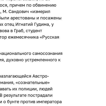
еося, причем по обвинению
ь, М. Сандович «измерил
 были арестованы и посажены
х отец Игнатий Гудима, у
ова в Граб, студент
ктор ежемесячника «Русская
 национального самосознания
ия, духовно устремленного к
 разлагающейся Австро-
мания, «сознательные»
авать их полиции, людей
В результате пострадали
и о бунте против императора