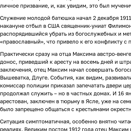
личное призвание, и, как увидим, это был мучен
Служение молодой батюшка начал 2 декабря 1911 
накануне отбыл в США священник-униат Филимон
распорядившийся убрать из богослужебных и ме
«православный», что привело к его конфликту с 
Практически сразу на отца Максима австро-венг
донос, приведший к аресту на восемь дней и штр
заключения, отец Максим начал совершать богосл
Вышеватка, Длуге. События, как видим, развивал
комиссар полиции приказал запечатать двери цер
продолжал служить – но в частных домах. И 16 ян
арестован, заключен в тюрьму в Ясле, уже на сем
было запрещено общаться с крестьянами окрестн
Ситуация симптоматичная, особенно внятно читае
реалиях. Великим постом 1912 года отец Максим 