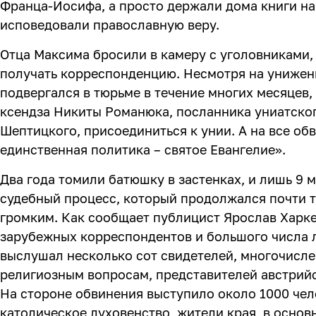
Франца-Иосифа, а просто держали дома книги на
исповедовали православную веру.
Отца Максима бросили в камеру с уголовниками,
получать корреспонденцию. Несмотря на унижен
подвергался в тюрьме в течение многих месяцев,
ксендза Никиты Романюка, посланника униатско
Шептицкого, присоединиться к унии. А на все об
единственная политика – святое Евангелие».
Два года томили батюшку в застенках, и лишь 9 м
судебный процесс, который продолжался почти т
громким. Как сообщает публицист Ярослав Харке
зарубежных корреспондентов и большого числа
выслушал несколько сот свидетелей, многочисле
религиозным вопросам, представителей австрийс
На стороне обвинения выступило около 1000 чело
католическое духовенство, жители края, в основ