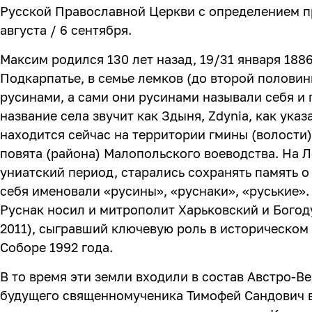
Русской Православной Церкви с определением п
августа / 6 сентября.
Максим родился 130 лет назад, 19/31 января 1886
Подкарпатье, в семье лемков (до второй половин
русинами, а сами они русинами называли себя и 
название села звучит как Здыня, Zdynia, как указ
находится сейчас на территории гмины (волости
повята (района) Малопольского воеводства. На Л
униатский период, старались сохранять память о 
себя именовали «русины», «руснаки», «руськие»
Руснак носил и митрополит Харьковский и Богод
2011), сыгравший ключевую роль в историческо
Соборе 1992 года.
В то время эти земли входили в состав Австро-В
будущего священномученика Тимофей Сандович 