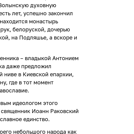
 Волынскую духовную
сть лет, успешно закончил
е находится монастырь
орук, белоруской, дочерью
ой, на Подляшье, а вскоре и
щенника – владыкой Антонием
ыка даже предложил
 ниве в Киевской епархии,
у, где в тот момент
авославие.
рвым идеологом этого
й священник Иоанн Раковский
ославное единство.
оего небольшого народа как