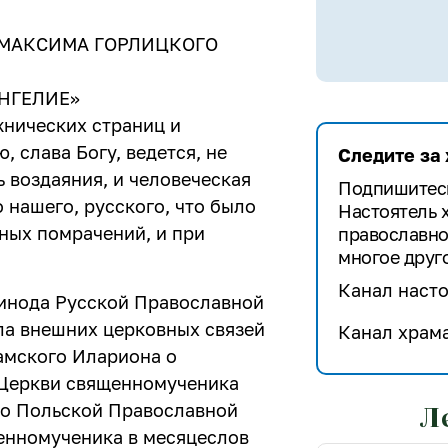
 МАКСИМА ГОРЛИЦКОГО
НГЕЛИЕ»
жнических страниц и
, слава Богу, ведется, не
Следите за
 воздаяния, и человеческая
Подпишитесь
 нашего, русского, что было
Настоятель 
нных помрачений, и при
православно
многое друго
Канал насто
Синода Русской Православной
ла внешних церковных связей
Канал храма
амского Илариона о
 Церкви священномученика
го Польской Православной
Л
енномученика в месяцеслов