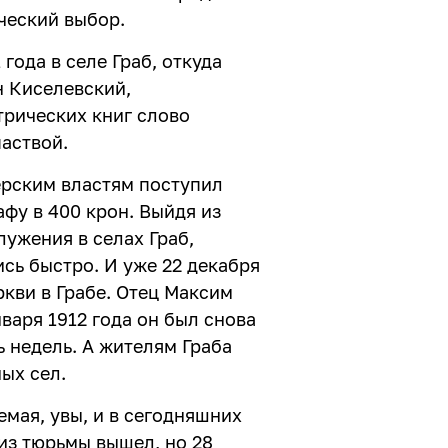
ический выбор.
года в селе Граб, откуда
 Киселевский,
трических книг слово
паствой.
ерским властям поступил
афу в 400 крон. Выйдя из
ужения в селах Граб,
ись быстро. И уже 22 декабря
кви в Грабе. Отец Максим
варя 1912 года он был снова
ь недель. А жителям Граба
ых сел.
мая, увы, и в сегодняшних
из тюрьмы вышел, но 28