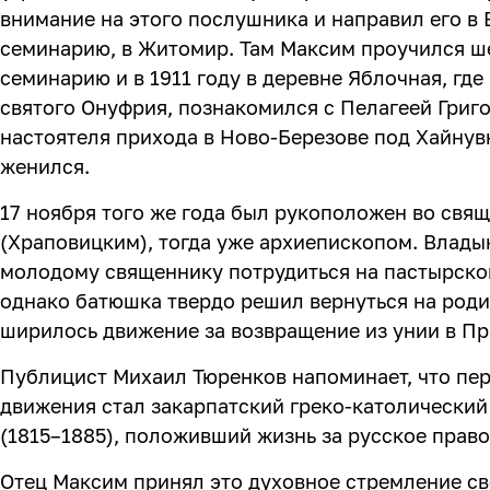
внимание на этого послушника и направил его в
семинарию, в Житомир. Там Максим проучился ше
семинарию и в 1911 году в деревне Яблочная, гд
святого Онуфрия, познакомился с Пелагеей Григ
настоятеля прихода в Ново-Березове под Хайнувк
женился.
17 ноября того же года был рукоположен во свя
(Храповицким), тогда уже архиепископом. Влад
молодому священнику потрудиться на пастырской
однако батюшка твердо решил вернуться на родин
ширилось движение за возвращение из унии в Пр
Публицист Михаил Тюренков напоминает, что пе
движения стал закарпатский греко-католически
(1815–1885), положивший жизнь за русское прав
Отец Максим принял это духовное стремление св