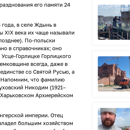
разднования его памяти 24
 года, в селе Ждынь в
ы XIX века их чаще называли
позднее). По-польски
ано в справочниках; оно
) Усце-Горлицке Горлицкого
емковщине всегда, даже в
единстве со Святой Русью, а
. Напомним, что фамилию
уховский Никодим (1921–
м Харьковском Архиерейском
енгерской империи. Отец
владел большим хозяйством