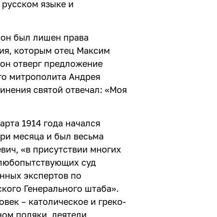
 русском языке и
 он был лишен права
ия, которым отец Максим
 он отверг предложение
го митрополита Андрея
винения святой отвечал: «Моя
арта 1914 года начался
ри месяца и был весьма
вич, «в присутствии многих
 любопытствующих суд
нных экспертов по
кого Генерального штаба».
век – католическое и греко-
ном поляки, деятели