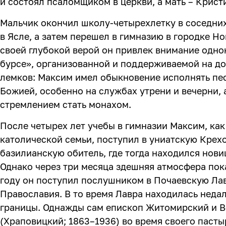
и состоял псаломщиком в церкви, а мать – Крист
Мальчик окончил школу-четырехлетку в соседни
в Ясле, а затем перешел в гимназию в городке Но
своей глубокой верой он привлек внимание одн
бурсе», организованной и поддерживаемой на д
лемков: Максим имел обыкновение исполнять пес
Божией, особенно на службах утрени и вечерни, 
стремлением стать монахом.
После четырех лет учебы в гимназии Максим, как
католической семьи, поступил в униатскую Кре
базилианскую обитель, где тогда находился нови
Однако через три месяца здешняя атмосфера пока
году он поступил послушником в Почаевскую Ла
Православия. В то время Лавра находилась недал
границы. Однажды сам епископ Житомирский и 
(Храповицкий; 1863–1936) во время своего пасты