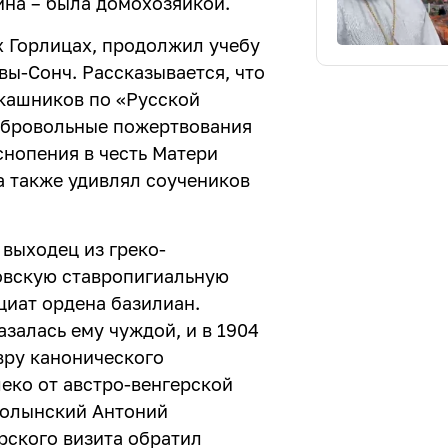
ина – была домохозяйкой.
х Горлицах, продолжил учебу
вы-Сонч. Рассказывается, что
окашников по «Русской
обровольные пожертвования
нопения в честь Матери
а также удивлял соучеников
 выходец из греко-
ховскую ставропигиальную
циат ордена базилиан.
залась ему чуждой, и в 1904
вру канонического
еко от австро-венгерской
Волынский Антоний
рского визита обратил