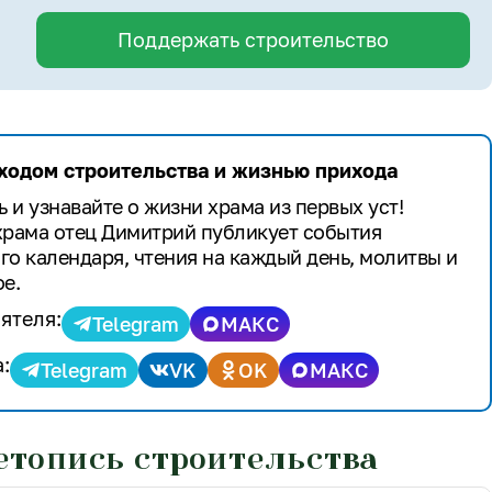
Поддержать строительство
 ходом строительства и жизнью прихода
 и узнавайте о жизни храма из первых уст!
храма отец Димитрий публикует события
го календаря, чтения на каждый день, молитвы и
е.
ятеля:
Telegram
МАКС
:
Telegram
VK
OK
МАКС
етопись строительства