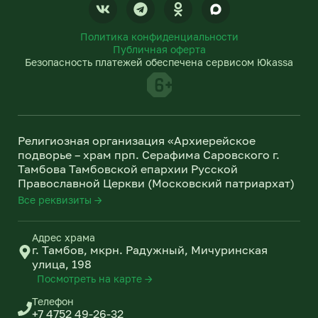
V
T
O
k
e
d
l
n
Политика конфиденциальности
e
o
Публичная оферта
g
k
Безопасность платежей обеспечена сервисом Юkassa
r
l
a
a
m
s
s
n
Религиозная организация «Архиерейское
i
подворье – храм прп. Серафима Саровского г.
k
Тамбова Тамбовской епархии Русской
i
Православной Церкви (Московский патриархат)
Все реквизиты →
Адрес храма
г. Тамбов, мкрн. Радужный, Мичуринская
улица, 198
Посмотреть на карте →
Телефон
+7 4752 49-26-32