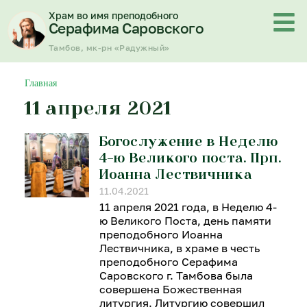
Перейти
Храм во имя преподобного
к
Серафима Саровского
содержимому
Тамбов, мк-рн «Радужный»
Главная
11 апреля 2021
Богослужение в Неделю
4-ю Великого поста. Прп.
Иоанна Лествичника
11.04.2021
11 апреля 2021 года, в Неделю 4-
ю Великого Поста, день памяти
преподобного Иоанна
Лествичника, в храме в честь
преподобного Серафима
Саровского г. Тамбова была
совершена Божественная
литургия. Литургию совершил