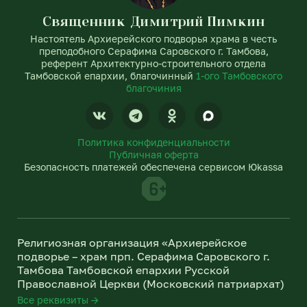
Священник Димитрий Пимкин
Настоятель Архиерейского подворья храма в честь
преподобного Серафима Саровского г. Тамбова,
референт Архитектурно-строительного отдела
Тамбовской епархии, благочинный
1-ого Тамбовского
благочиния
V
T
O
k
e
d
l
n
Политика конфиденциальности
e
o
Публичная оферта
g
k
Безопасность платежей обеспечена сервисом Юkassa
r
l
a
a
m
s
s
n
Религиозная организация «Архиерейское
i
подворье – храм прп. Серафима Саровского г.
k
Тамбова Тамбовской епархии Русской
i
Православной Церкви (Московский патриархат)
Все реквизиты →