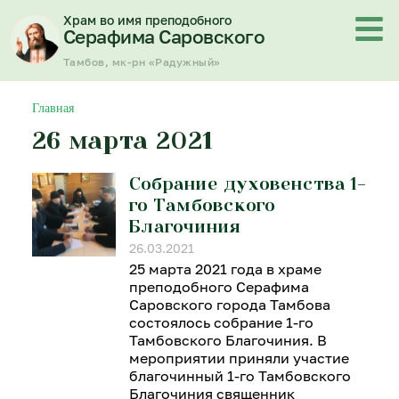
Перейти
Храм во имя преподобного
к
Серафима Саровского
содержимому
Тамбов, мк-рн «Радужный»
Главная
26 марта 2021
Собрание духовенства 1-
го Тамбовского
Благочиния
26.03.2021
25 марта 2021 года в храме
преподобного Серафима
Саровского города Тамбова
состоялось собрание 1-го
Тамбовского Благочиния. В
мероприятии приняли участие
благочинный 1-го Тамбовского
Благочиния священник