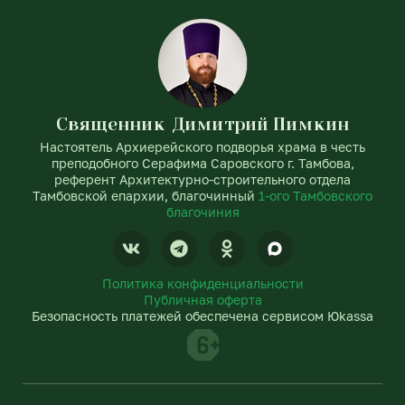
Священник Димитрий Пимкин
Настоятель Архиерейского подворья храма в честь
преподобного Серафима Саровского г. Тамбова,
референт Архитектурно-строительного отдела
Тамбовской епархии, благочинный
1-ого Тамбовского
благочиния
V
T
O
k
e
d
l
n
Политика конфиденциальности
e
o
Публичная оферта
g
k
Безопасность платежей обеспечена сервисом Юkassa
r
l
a
a
m
s
s
n