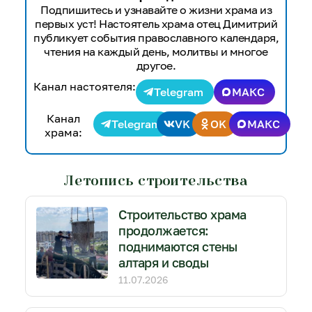
Подпишитесь и узнавайте о жизни храма из
первых уст! Настоятель храма отец Димитрий
публикует события православного календаря,
чтения на каждый день, молитвы и многое
другое.
Канал настоятеля:
Telegram
МАКС
Канал
Telegram
VK
OK
МАКС
храма:
Летопись строительства
Строительство храма
продолжается:
поднимаются стены
алтаря и своды
11.07.2026