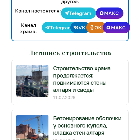
другое.
Канал настоятеля:
Telegram
МАКС
Канал
Telegram
VK
OK
МАКС
храма:
Летопись строительства
Строительство храма
продолжается:
поднимаются стены
алтаря и своды
11.07.2026
Бетонирование оболочки
у основного купола,
кладка стен алтаря