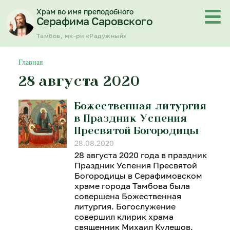
Перейти
Храм во имя преподобного
к
Серафима Саровского
содержимому
Тамбов, мк-рн «Радужный»
Главная
28 августа 2020
Божественная литургия
в Праздник Успения
Пресвятой Богородицы
28.08.2020
28 августа 2020 года в праздник
Праздник Успения Пресвятой
Богородицы в Серафимовском
храме города Тамбова была
совершена Божественная
литургия. Богослужение
совершил клирик храма
священник Михаил Кулешов.