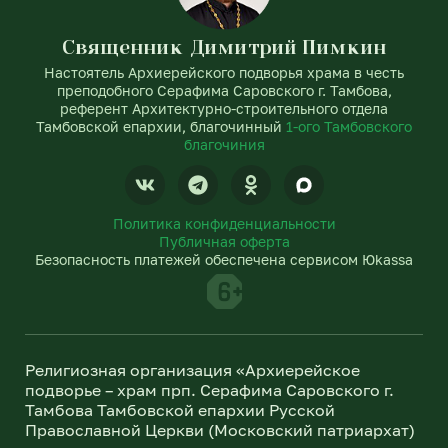
Священник Димитрий Пимкин
Настоятель Архиерейского подворья храма в честь
преподобного Серафима Саровского г. Тамбова,
референт Архитектурно-строительного отдела
Тамбовской епархии, благочинный
1-ого Тамбовского
благочиния
V
T
O
k
e
d
l
n
Политика конфиденциальности
e
o
Публичная оферта
g
k
Безопасность платежей обеспечена сервисом Юkassa
r
l
a
a
m
s
s
n
Религиозная организация «Архиерейское
i
подворье – храм прп. Серафима Саровского г.
k
Тамбова Тамбовской епархии Русской
i
Православной Церкви (Московский патриархат)