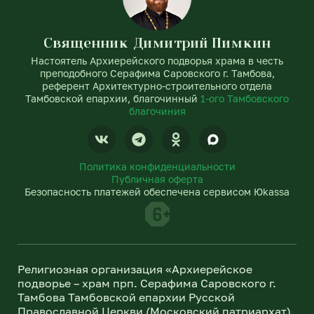
Священник Димитрий Пимкин
Настоятель Архиерейского подворья храма в честь
преподобного Серафима Саровского г. Тамбова,
референт Архитектурно-строительного отдела
Тамбовской епархии, благочинный
1-ого Тамбовского
благочиния
V
T
O
k
e
d
l
n
Политика конфиденциальности
e
o
Публичная оферта
g
k
Безопасность платежей обеспечена сервисом Юkassa
r
l
a
a
m
s
s
n
Религиозная организация «Архиерейское
i
подворье – храм прп. Серафима Саровского г.
k
Тамбова Тамбовской епархии Русской
i
Православной Церкви (Московский патриархат)