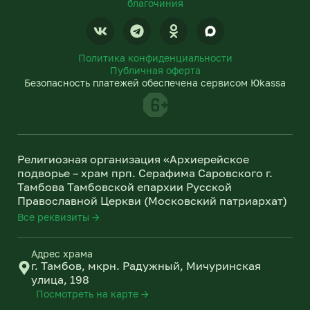
благочиния
V
T
O
k
e
d
l
n
Политика конфиденциальности
e
o
Публичная оферта
g
k
Безопасность платежей обеспечена сервисом Юkassa
r
l
a
a
m
s
s
n
Религиозная организация «Архиерейское
i
подворье – храм прп. Серафима Саровского г.
k
Тамбова Тамбовской епархии Русской
i
Православной Церкви (Московский патриархат)
Все реквизиты →
Адрес храма
г. Тамбов, мкрн. Радужный, Мичуринская
улица, 198
Посмотреть на карте →