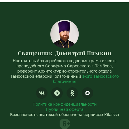
Священник Димитрий Пимкин
Настоятель Архиерейского подворья храма в честь
преподобного Серафима Саровского г. Тамбова,
референт Архитектурно-строительного отдела
Тамбовской епархии, благочинный
1-ого Тамбовского
благочиния
V
T
O
k
e
d
l
n
Политика конфиденциальности
e
o
Публичная оферта
g
k
Безопасность платежей обеспечена сервисом Юkassa
r
l
a
a