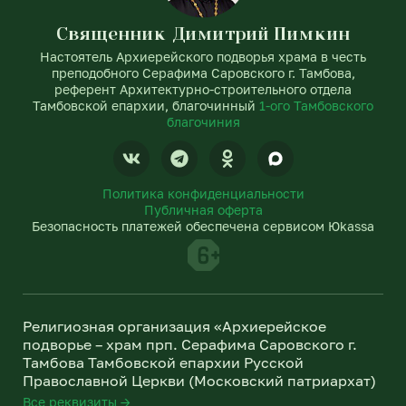
Священник Димитрий Пимкин
Настоятель Архиерейского подворья храма в честь
преподобного Серафима Саровского г. Тамбова,
референт Архитектурно-строительного отдела
Тамбовской епархии, благочинный
1-ого Тамбовского
благочиния
V
T
O
k
e
d
l
n
Политика конфиденциальности
e
o
Публичная оферта
g
k
Безопасность платежей обеспечена сервисом Юkassa
r
l
a
a
m
s
s
n
Религиозная организация «Архиерейское
i
подворье – храм прп. Серафима Саровского г.
k
Тамбова Тамбовской епархии Русской
i
Православной Церкви (Московский патриархат)
Все реквизиты →