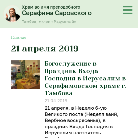
Перейти
Храм во имя преподобного
к
Серафима Саровского
содержимому
Тамбов, мк-рн «Радужный»
Главная
21 апреля 2019
Богослужение в
Праздник Входа
Господня в Иерусалим в
Серафимовском храме г.
Тамбова
21.04.2019
21 апреля, в Неделю 6-ую
Великого поста (Неделя ваий,
Вербное воскресенье), в
праздник Входа Господня в
Иерусалим настоятель